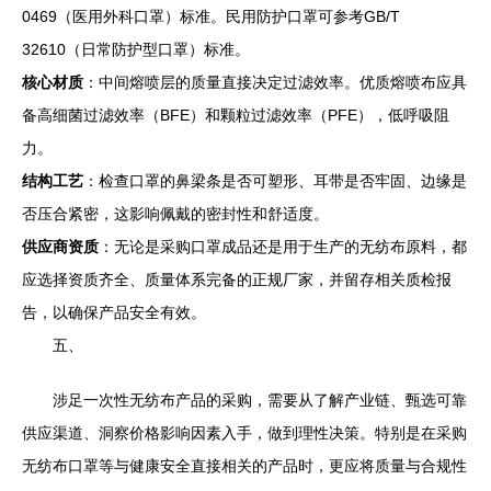
0469（医用外科口罩）标准。民用防护口罩可参考GB/T
32610（日常防护型口罩）标准。
核心材质
：中间熔喷层的质量直接决定过滤效率。优质熔喷布应具
备高细菌过滤效率（BFE）和颗粒过滤效率（PFE），低呼吸阻
力。
结构工艺
：检查口罩的鼻梁条是否可塑形、耳带是否牢固、边缘是
否压合紧密，这影响佩戴的密封性和舒适度。
供应商资质
：无论是采购口罩成品还是用于生产的无纺布原料，都
应选择资质齐全、质量体系完备的正规厂家，并留存相关质检报
告，以确保产品安全有效。
五、
涉足一次性无纺布产品的采购，需要从了解产业链、甄选可靠
供应渠道、洞察价格影响因素入手，做到理性决策。特别是在采购
无纺布口罩等与健康安全直接相关的产品时，更应将质量与合规性