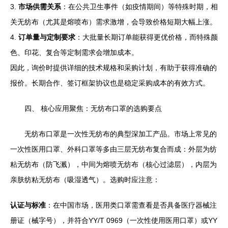
3.
市场供需关系
：在公共卫生事件（如疫情期间）等特殊时期，相
关无纺布（尤其是熔喷布）需求激增，会导致价格短期大幅上涨。
4.
订单量与定制要求
：大批量长期订单能获得更优价格，而特殊颜
色、印花、复合等定制需求会增加成本。
因此，询价时提供详细的技术规格和采购计划，有助于获得准确的
报价。长期合作、签订框架协议也是稳定采购成本的有效方式。
四、 核心应用聚焦：无纺布口罩的选购要点
无纺布口罩是一次性无纺布的典型深加工产品。市场上常见的
一次性医用口罩、外科口罩等多由三层无纺布复合而成：外层为纺
粘无纺布（防飞溅），中间为熔喷无纺布（核心过滤层），内层为
亲肤纺粘无纺布（吸湿透气）。选购时应注意：
认证与标准
：在中国市场，医用类口罩需查看是否具备医疗器械注
册证（械字号），并符合YY/T 0969（一次性使用医用口罩）或YY